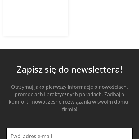
2 324,70
zł
Od
1 557,55
zł
z VAT
Kup Teraz
Zapisz się do newslettera!
Otrzymuj jako pierwszy informacje o nowościach,
promocjach i praktycznych poradach. Zadbaj o
komfort i nowoczesne rozwiązania w swoim domu i
firmie!