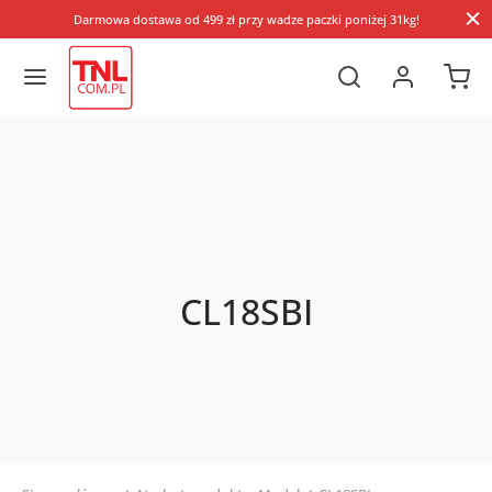
Darmowa dostawa od 499 zł przy wadze paczki poniżej 31kg!
CL18SBI