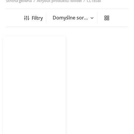
Strona główna
/
Atrybut produktu: Model
/
CL18SBI
Filtry
Klimatyzator ścienny
GREE Clivia CL18I 5,3kW