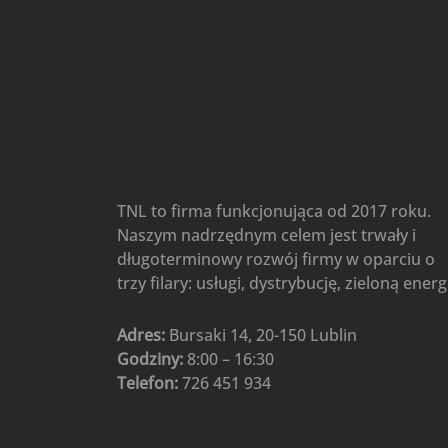
Gree
(6)
Klimatyzatory przenośne
(4)
Klimatyzatory przenośne
AIWA
(4)
Klimatyzatory ścienne
(104)
Klimatyzatory ścienne AlpicAir
(1)
Klimatyzatory ścienne
TNL to firma funkcjonująca od 2017 roku.
Gree
(50)
Naszym nadrzędnym celem jest trwały i
Klimatyzatory Ścienne Mistral
długoterminowy rozwój firmy w oparciu o
(1)
Klimatyzatory ścienne
trzy filary: usługi, dystrybucję, zieloną energ
multi-split
(3)
Klimatyzatory ścienne
Adres:
Bursaki 14, 20-150 Lublin
Rotenso
(48)
Godziny:
8:00 – 16:30
Klimatyzatory ścienne TCL
(1)
Telefon:
726 451 934
Ogrzewanie
(48)
Akcesoria grzewcze
(6)