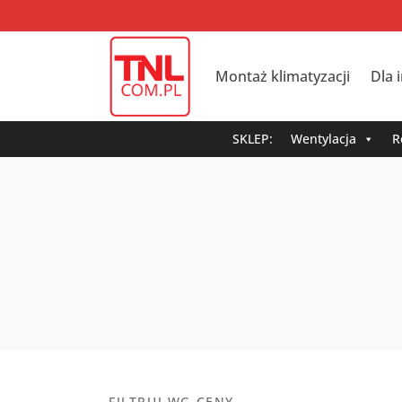
Montaż klimatyzacji
Dla 
SKLEP:
Wentylacja
R
FILTRUJ WG CENY