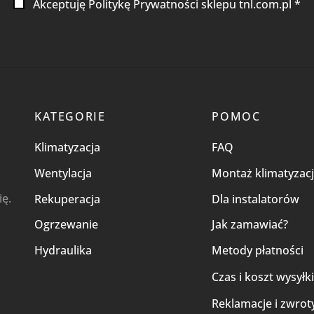
Akceptuję Politykę Prywatności sklepu tnl.com.pl *
KATEGORIE
POMOC
Klimatyzacja
FAQ
Wentylacja
Montaż klimatyzacj
ię.
Rekuperacja
Dla instalatorów
Ogrzewanie
Jak zamawiać?
Hydraulika
Metody płatności
Czas i koszt wysyłk
Reklamacje i zwrot