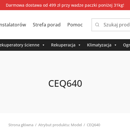
Darmowa dostawa od 499 zł przy wadze paczki poniżej 31kg!
instalatorów
Strefa porad
Pomoc
Narrow
by
category:
ekuperatory ścienne
Rekuperacja
Klimatyzacja
Ogr
CEQ640
Strona główna
/
Atrybut produktu: Model
/
CEQ640