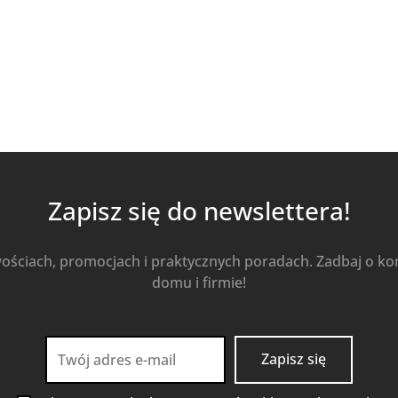
Zapisz się do newslettera!
wościach, promocjach i praktycznych poradach. Zadbaj o k
domu i firmie!