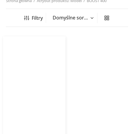
Strona główna
/
Atrybut produktu: Model
/
BOOST 400
Filtry
Wentylator kanałowy
BOOST VENTS