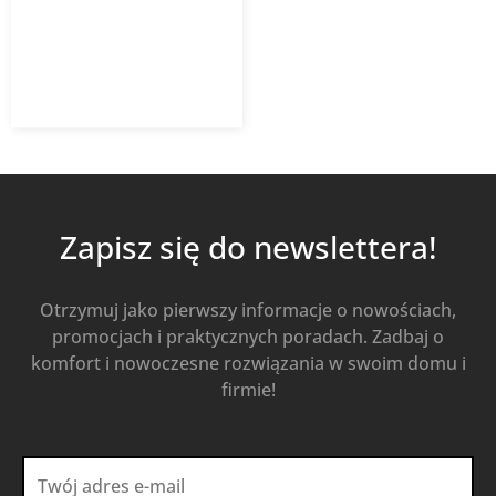
608,85
zł
811,80
zł
z VAT
Od
Kup Teraz
Zapisz się do newslettera!
Otrzymuj jako pierwszy informacje o nowościach,
promocjach i praktycznych poradach. Zadbaj o
komfort i nowoczesne rozwiązania w swoim domu i
firmie!