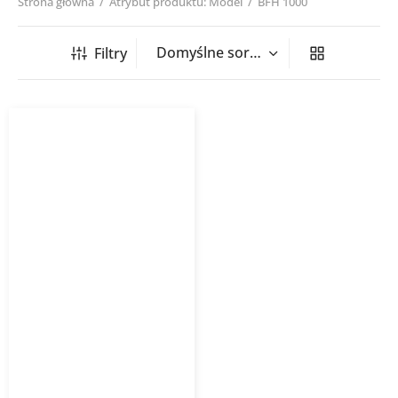
Strona główna
/
Atrybut produktu: Model
/
BFH 1000
Filtry
Podstawa gumowa pod
klimatyzatory i pompy
ciepła BFH (komplet – 2