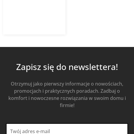
szt.)
109,86
zł
156,95
zł
z VAT
Od
Kup Teraz
Zapisz się do newslettera!
Otrzymuj jako pierwszy informacje o nowościach,
promocjach i praktycznych poradach. Zadbaj o
komfort i nowoczesne rozwiązania w swoim domu i
firmie!