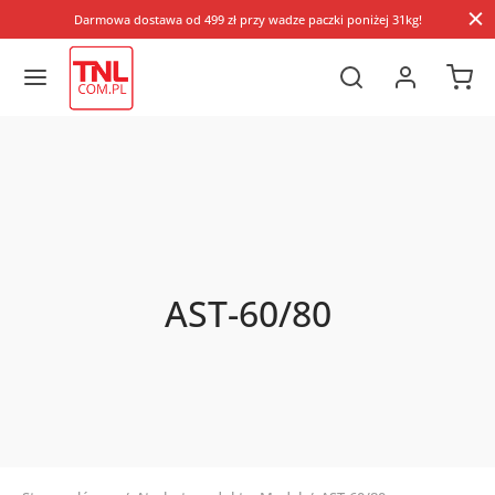
Darmowa dostawa od 499 zł przy wadze paczki poniżej 31kg!
AST-60/80