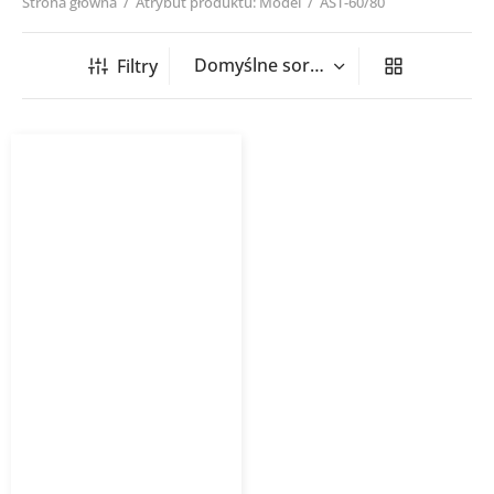
Strona główna
/
Atrybut produktu: Model
/
AST-60/80
Filtry
Grzejnik łazienkowy
ASTRO INSTALPROJEKT