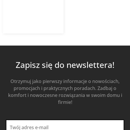
832,56
zł
z VAT
Od
Kup Teraz
Zapisz się do newslettera!
Otrzymuj jako pierwszy informacje o nowościach,
promocjach i praktycznych poradach. Zadbaj o
komfort i nowoczesne rozwiązania w swoim domu i
firmie!