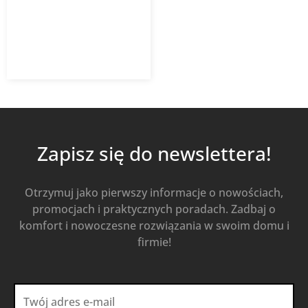
832,56
zł
z VAT
Od
Kup Teraz
Zapisz się do newslettera!
Otrzymuj jako pierwszy informacje o nowościach,
promocjach i praktycznych poradach. Zadbaj o
komfort i nowoczesne rozwiązania w swoim domu i
firmie!