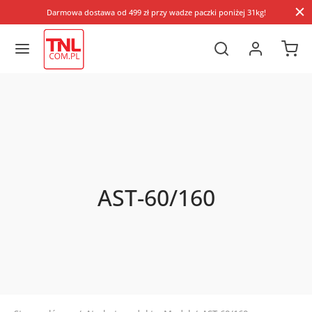
Darmowa dostawa od 499 zł przy wadze paczki poniżej 31kg!
AST-60/160