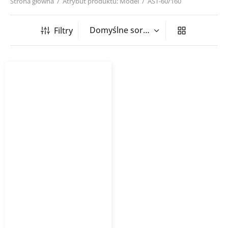
Strona główna
/
Atrybut produktu: Model
/
AST-60/160
Filtry
Grzejnik łazienkowy
ASTRO INSTALPROJEKT