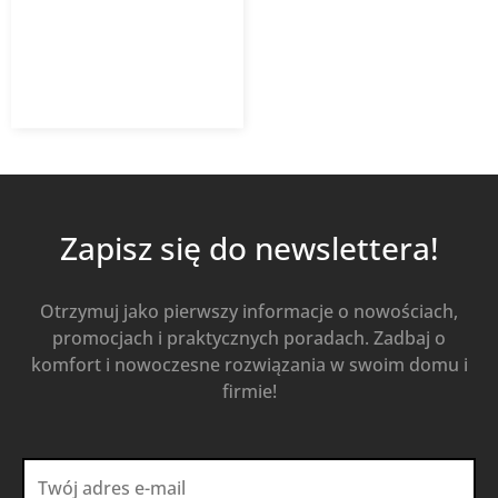
211,19
zł
z VAT
Od
Kup Teraz
Zapisz się do newslettera!
Otrzymuj jako pierwszy informacje o nowościach,
promocjach i praktycznych poradach. Zadbaj o
komfort i nowoczesne rozwiązania w swoim domu i
firmie!