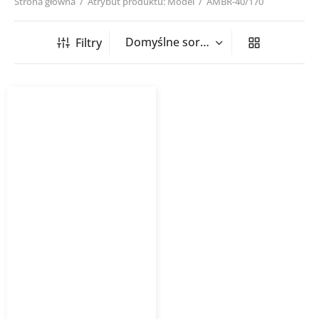
Strona główna
/
Atrybut produktu: Model
/
AMBR-40/170
Filtry
Grzejnik łazienkowy
AMBRA INSTALPROJEKT