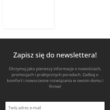
211,19
zł
z VAT
Od
Kup Teraz
Zapisz się do newslettera!
Otrzymuj jako pierwszy informacje o nowościach,
promocjach i praktycznych poradach. Zadbaj o
komfort i nowoczesne rozwiązania w swoim domu i
firmie!