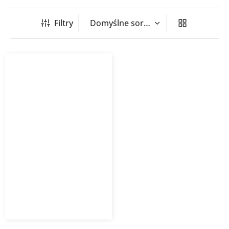
Filtry
Klimatyzator ścienny
Amber Prestige GREE
6 875,70
zł
Od
4 469,21
zł
z VAT
Kup Teraz