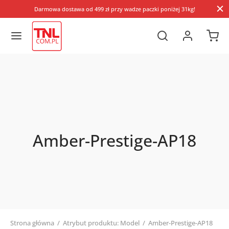
Darmowa dostawa od 499 zł przy wadze paczki poniżej 31kg!
Amber-Prestige-AP18
Strona główna
/
Atrybut produktu: Model
/
Amber-Prestige-AP18