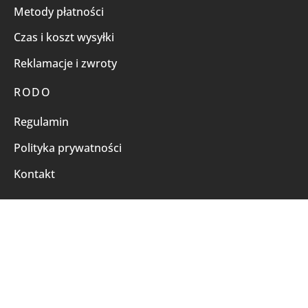
Metody płatności
Czas i koszt wysyłki
Reklamacje i zwroty
RODO
Regulamin
Polityka prywatności
Kontakt
© 2026All rights reserved by TNL.
Powered by
e-como.pl
FILTRUJ WG CENY
Płatności online obsługują: