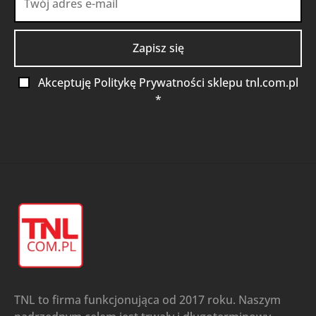
Akceptuję Politykę Prywatności sklepu tnl.com.pl
*
TNL to firma funkcjonująca od 2017 roku. Naszym