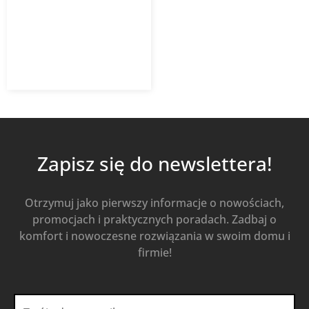
142,58
zł
z VAT
Od
Kup Teraz
Zapisz się do newslettera!
Otrzymuj jako pierwszy informacje o nowościach,
promocjach i praktycznych poradach. Zadbaj o
komfort i nowoczesne rozwiązania w swoim domu i
firmie!