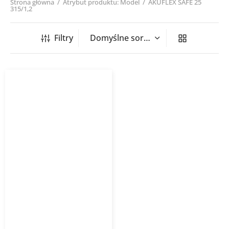
Strona główna
/
Atrybut produktu: Model
/
AKUFLEX SAFE 25
315/1,2
Filtry
Tłumik elastyczny
AKUFLEX SAFE