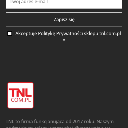
Akceptuję Politykę Prywatności sklepu tnl.com.pl
*
TNL to firma funkcjonująca od 2017 roku. Naszym