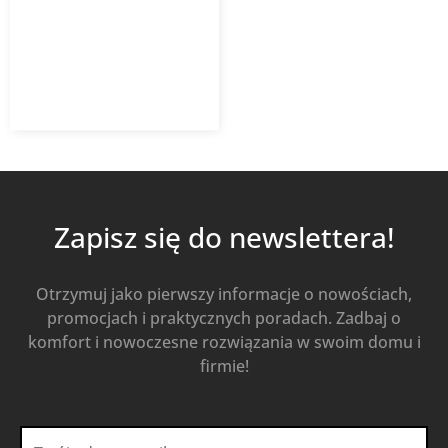
142,58
zł
z VAT
Od
Kup Teraz
Zapisz się do newslettera!
Otrzymuj jako pierwszy informacje o nowościach,
promocjach i praktycznych poradach. Zadbaj o
komfort i nowoczesne rozwiązania w swoim domu i
firmie!