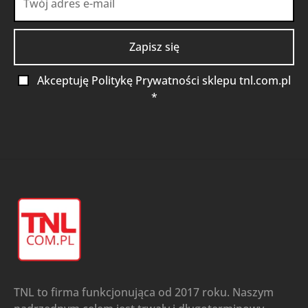
Akceptuję Politykę Prywatności sklepu tnl.com.pl
*
TNL to firma funkcjonująca od 2017 roku. Naszym