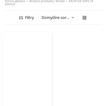
Strona główna
/
Atrybut produktu: Model
/
AKUFLEX SAFE 25
250/0,6
Filtry
Tłumik elastyczny
AKUFLEX SAFE