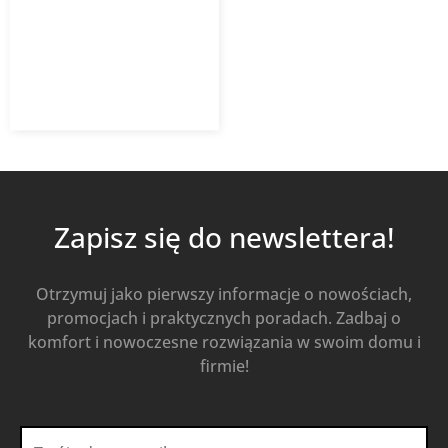
142,58
zł
z VAT
Od
Kup Teraz
Zapisz się do newslettera!
Otrzymuj jako pierwszy informacje o nowościach,
promocjach i praktycznych poradach. Zadbaj o
komfort i nowoczesne rozwiązania w swoim domu i
firmie!