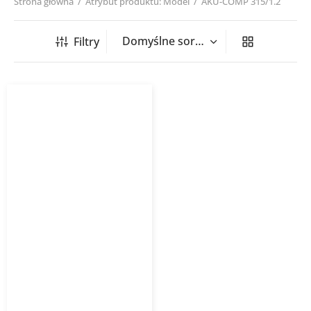
Strona główna
/
Atrybut produktu: Model
/
AKU-COMP 315/1.2
Filtry
Tłumik akustyczny AKU-
COMP Venture Industries