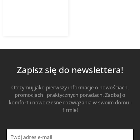
211,25
zł
281,67
zł
z VAT
Od
Kup Teraz
Zapisz się do newslettera!
Otrzymuj jako pierwszy informacje o nowościach,
promocjach i praktycznych poradach. Zadbaj o
komfort i nowoczesne rozwiązania w swoim domu i
firmie!