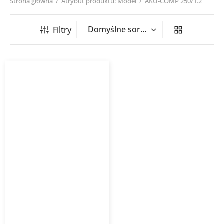
Strona główna
/
Atrybut produktu: Model
/
AKU-COMP 250/1.2
Filtry
Tłumik akustyczny AKU-
COMP Venture Industries