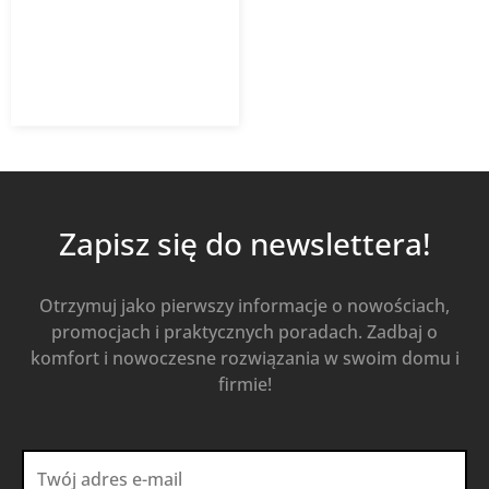
211,25
zł
281,67
zł
z VAT
Od
Kup Teraz
Zapisz się do newslettera!
Otrzymuj jako pierwszy informacje o nowościach,
promocjach i praktycznych poradach. Zadbaj o
komfort i nowoczesne rozwiązania w swoim domu i
firmie!