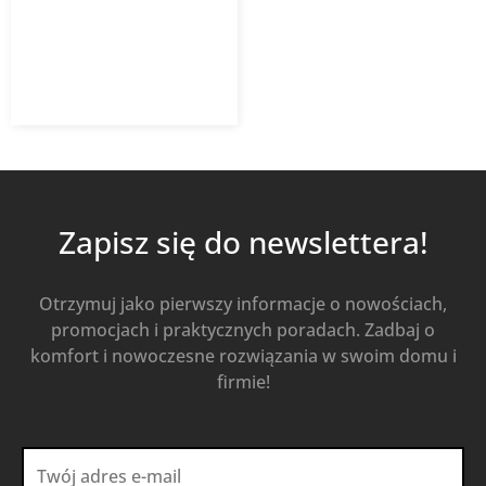
211,25
zł
281,67
zł
z VAT
Od
Kup Teraz
Zapisz się do newslettera!
Otrzymuj jako pierwszy informacje o nowościach,
promocjach i praktycznych poradach. Zadbaj o
komfort i nowoczesne rozwiązania w swoim domu i
firmie!