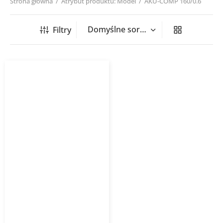
Strona główna
/
Atrybut produktu: Model
/
AKU-COMP 160/0.6
Filtry
Tłumik akustyczny AKU-
COMP Venture Industries