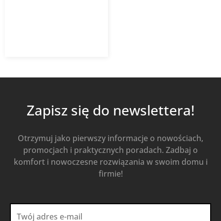
56,27
zł
75,03
zł
z VAT
Od
Kup Teraz
Zapisz się do newslettera!
Otrzymuj jako pierwszy informacje o nowościach,
promocjach i praktycznych poradach. Zadbaj o
komfort i nowoczesne rozwiązania w swoim domu i
firmie!