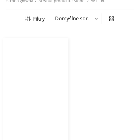
Strona główna
/
Atrybut produktu: Model
/
AKT 160
Filtry
Anemostat AKT VENTURE
INDUSTRIES