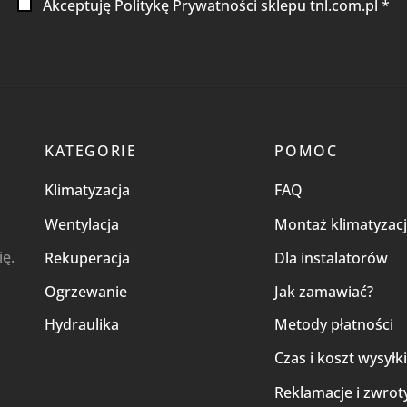
Akceptuję Politykę Prywatności sklepu tnl.com.pl *
KATEGORIE
POMOC
Klimatyzacja
FAQ
Wentylacja
Montaż klimatyzacj
ię.
Rekuperacja
Dla instalatorów
Ogrzewanie
Jak zamawiać?
Hydraulika
Metody płatności
Czas i koszt wysyłk
Reklamacje i zwrot