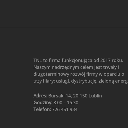
Gree
(6)
Klimatyzatory przenośne
(4)
Klimatyzatory przenośne
AIWA
(4)
Klimatyzatory ścienne
(104)
Klimatyzatory ścienne AlpicAir
(1)
Klimatyzatory ścienne
TNL to firma funkcjonująca od 2017 roku.
Gree
(50)
Naszym nadrzędnym celem jest trwały i
Klimatyzatory Ścienne Mistral
długoterminowy rozwój firmy w oparciu o
(1)
Klimatyzatory ścienne
trzy filary: usługi, dystrybucję, zieloną energ
multi-split
(3)
Klimatyzatory ścienne
Adres:
Bursaki 14, 20-150 Lublin
Rotenso
(48)
Godziny:
8:00 – 16:30
Klimatyzatory ścienne TCL
(1)
Telefon:
726 451 934
Ogrzewanie
(48)
Akcesoria grzewcze
(6)