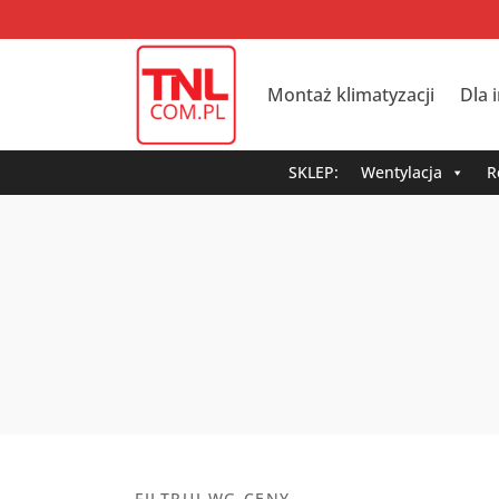
Montaż klimatyzacji
Dla 
SKLEP:
Wentylacja
R
FILTRUJ WG CENY