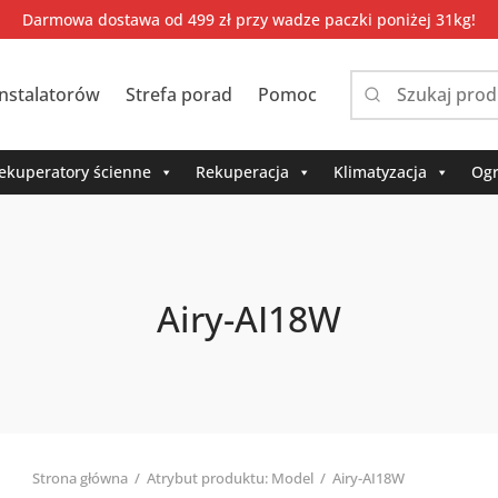
Darmowa dostawa od 499 zł przy wadze paczki poniżej 31kg!
instalatorów
Strefa porad
Pomoc
Narrow
by
category:
ekuperatory ścienne
Rekuperacja
Klimatyzacja
Ogr
Airy-AI18W
Strona główna
/
Atrybut produktu: Model
/
Airy-AI18W