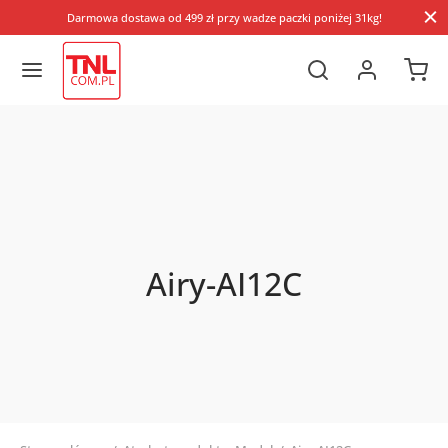
Darmowa dostawa od 499 zł przy wadze paczki poniżej 31kg!
Airy-AI12C