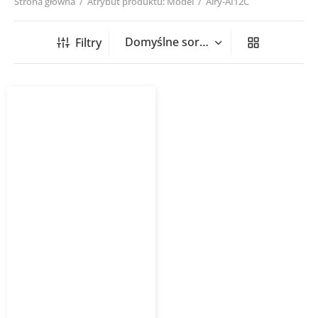
Strona główna
/
Atrybut produktu: Model
/
Airy-AI12C
Filtry
Klimatyzator ścienny Airy
GREE szampański