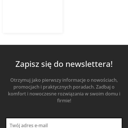
5 768,70
zł
Od
3 749,66
zł
z VAT
Kup Teraz
Zapisz się do newslettera!
Otrzymuj jako pierwszy informacje o nowościach,
promocjach i praktycznych poradach. Zadbaj o
komfort i nowoczesne rozwiązania w swoim domu i
firmie!