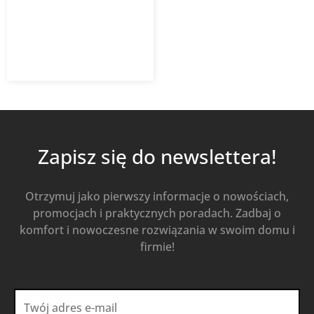
45,28
zł
z VAT
Od
Kup Teraz
Zapisz się do newslettera!
Otrzymuj jako pierwszy informacje o nowościach,
promocjach i praktycznych poradach. Zadbaj o
komfort i nowoczesne rozwiązania w swoim domu i
firmie!