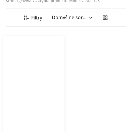
Strona główna
/
Atrybut produktu: Model
/
ADL 125
Filtry
Łącznik z uszczelką Aduro