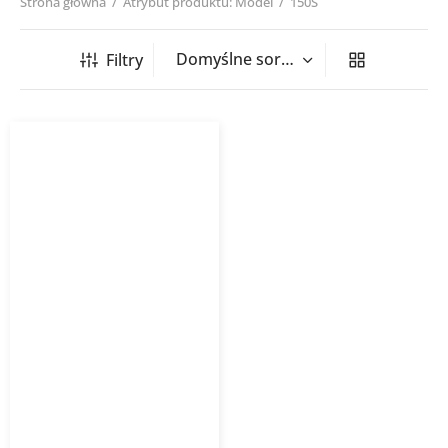
Strona główna
/
Atrybut produktu: Model
/
150S
Filtry
Wentylator Osiowy Vents
S