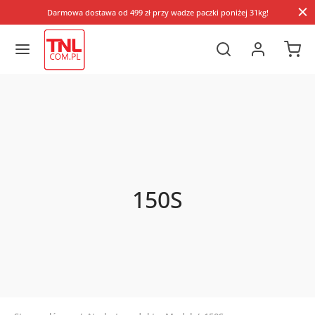
Darmowa dostawa od 499 zł przy wadze paczki poniżej 31kg!
150S