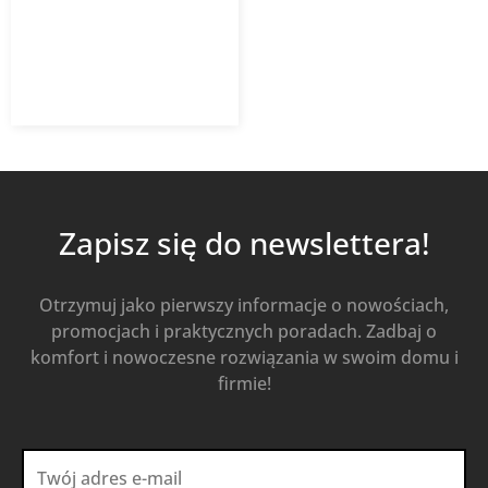
64,58
zł
92,25
zł
z VAT
Od
Kup Teraz
Zapisz się do newslettera!
Otrzymuj jako pierwszy informacje o nowościach,
promocjach i praktycznych poradach. Zadbaj o
komfort i nowoczesne rozwiązania w swoim domu i
firmie!