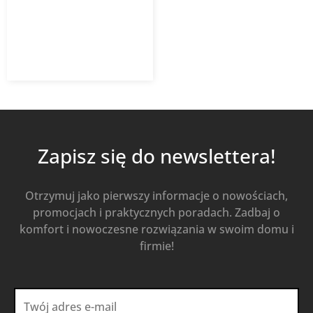
64,58
zł
92,25
zł
z VAT
Od
Kup Teraz
Zapisz się do newslettera!
Otrzymuj jako pierwszy informacje o nowościach,
promocjach i praktycznych poradach. Zadbaj o
komfort i nowoczesne rozwiązania w swoim domu i
firmie!