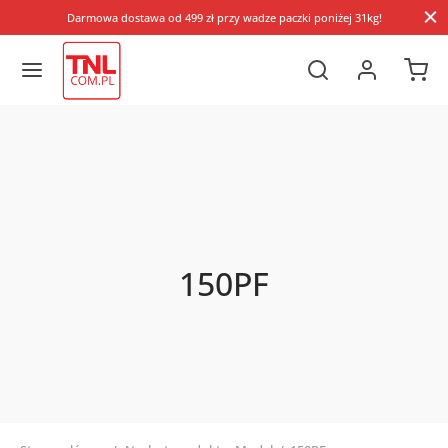
Darmowa dostawa od 499 zł przy wadze paczki poniżej 31kg!
150PF