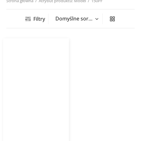
Strona główna
/
Atrybut produktu: Model
/
150PF
Filtry
Wentylator Osiowy Vents
PF