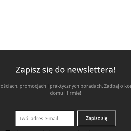
Zapisz się do newslettera!
wościach, promocjach i praktycznych poradach. Zadbaj o k
domu i firmie!