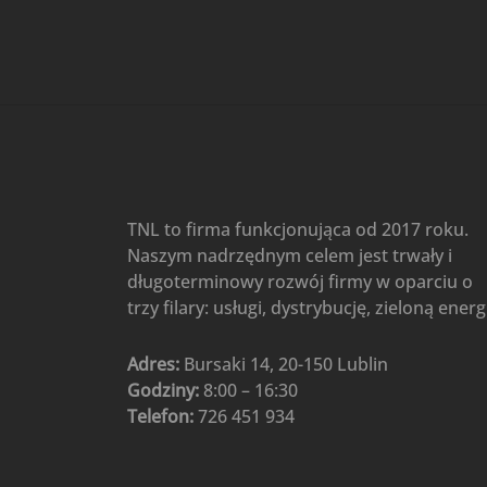
Gree
(6)
Klimatyzatory przenośne
(4)
Klimatyzatory przenośne
AIWA
(4)
Klimatyzatory ścienne
(104)
Klimatyzatory ścienne AlpicAir
(1)
Klimatyzatory ścienne
TNL to firma funkcjonująca od 2017 roku.
Gree
(50)
Naszym nadrzędnym celem jest trwały i
Klimatyzatory Ścienne Mistral
długoterminowy rozwój firmy w oparciu o
(1)
Klimatyzatory ścienne
trzy filary: usługi, dystrybucję, zieloną energ
multi-split
(3)
Klimatyzatory ścienne
Adres:
Bursaki 14, 20-150 Lublin
Rotenso
(48)
Godziny:
8:00 – 16:30
Klimatyzatory ścienne TCL
(1)
Telefon:
726 451 934
Ogrzewanie
(48)
Akcesoria grzewcze
(6)