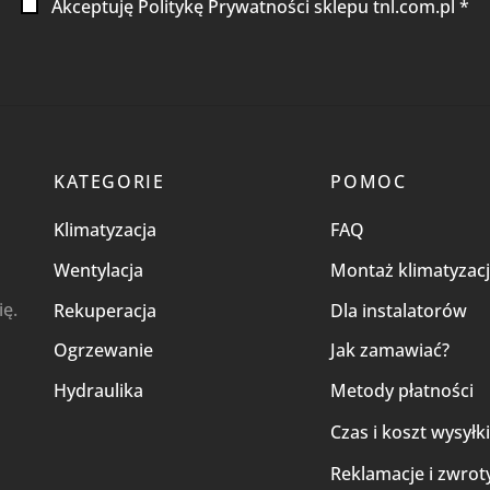
Akceptuję Politykę Prywatności sklepu tnl.com.pl *
KATEGORIE
POMOC
Klimatyzacja
FAQ
Wentylacja
Montaż klimatyzacj
ię.
Rekuperacja
Dla instalatorów
Ogrzewanie
Jak zamawiać?
Hydraulika
Metody płatności
Czas i koszt wysyłk
Reklamacje i zwrot