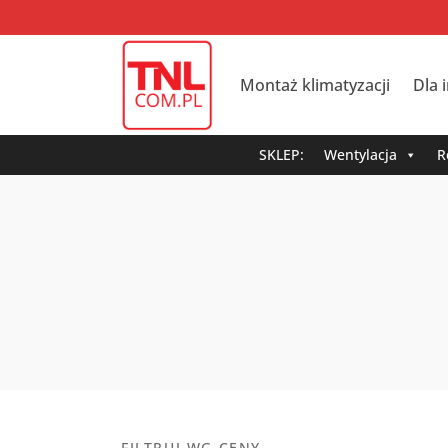
Montaż klimatyzacji
Dla 
SKLEP:
Wentylacja
R
FILTRUJ WG CENY