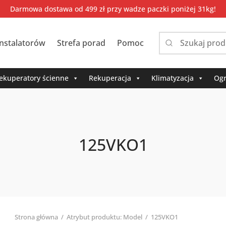
Darmowa dostawa od 499 zł przy wadze paczki poniżej 31kg!
instalatorów
Strefa porad
Pomoc
Narrow
by
category:
ekuperatory ścienne
Rekuperacja
Klimatyzacja
Ogr
125VKO1
Strona główna
/
Atrybut produktu: Model
/
125VKO1