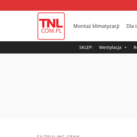
Montaż klimatyzacji
Dla 
SKLEP:
Wentylacja
R
FILTRUJ WG CENY