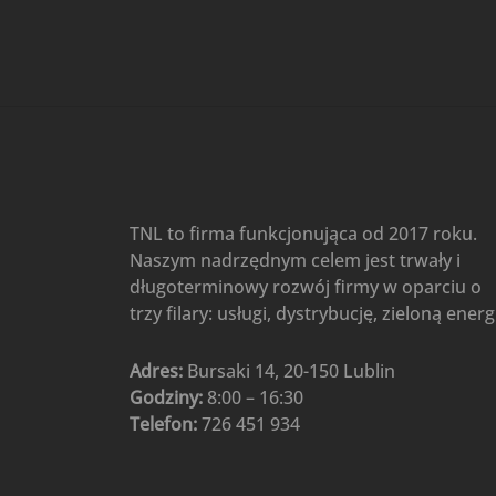
Gree
(6)
Klimatyzatory przenośne
(4)
Klimatyzatory przenośne
AIWA
(4)
Klimatyzatory ścienne
(104)
Klimatyzatory ścienne AlpicAir
(1)
Klimatyzatory ścienne
TNL to firma funkcjonująca od 2017 roku.
Gree
(50)
Naszym nadrzędnym celem jest trwały i
Klimatyzatory Ścienne Mistral
długoterminowy rozwój firmy w oparciu o
(1)
Klimatyzatory ścienne
trzy filary: usługi, dystrybucję, zieloną energ
multi-split
(3)
Klimatyzatory ścienne
Adres:
Bursaki 14, 20-150 Lublin
Rotenso
(48)
Godziny:
8:00 – 16:30
Klimatyzatory ścienne TCL
(1)
Telefon:
726 451 934
Ogrzewanie
(48)
Akcesoria grzewcze
(6)