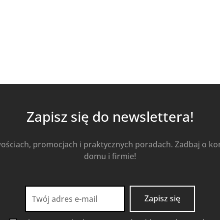
Zapisz się do newslettera!
wościach, promocjach i praktycznych poradach. Zadbaj o k
domu i firmie!