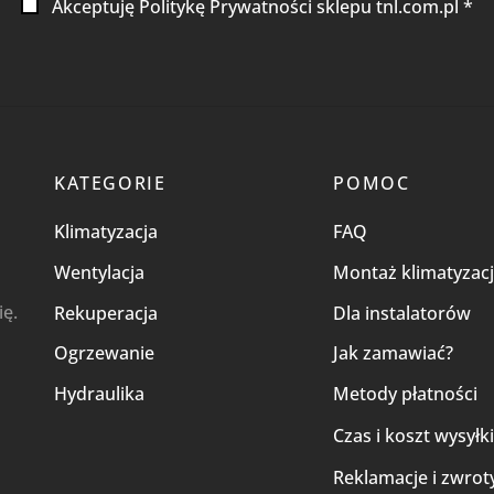
Akceptuję Politykę Prywatności sklepu tnl.com.pl *
KATEGORIE
POMOC
Klimatyzacja
FAQ
Wentylacja
Montaż klimatyzacj
ię.
Rekuperacja
Dla instalatorów
Ogrzewanie
Jak zamawiać?
Hydraulika
Metody płatności
Czas i koszt wysyłk
Reklamacje i zwrot