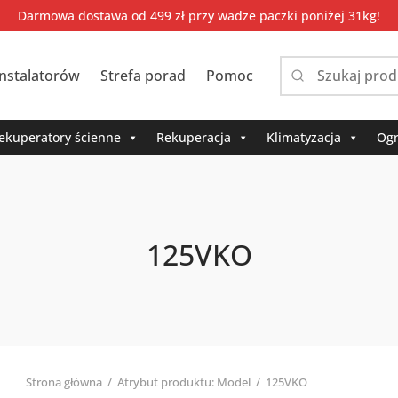
Darmowa dostawa od 499 zł przy wadze paczki poniżej 31kg!
instalatorów
Strefa porad
Pomoc
Narrow
by
category:
ekuperatory ścienne
Rekuperacja
Klimatyzacja
Ogr
125VKO
Strona główna
/
Atrybut produktu: Model
/
125VKO