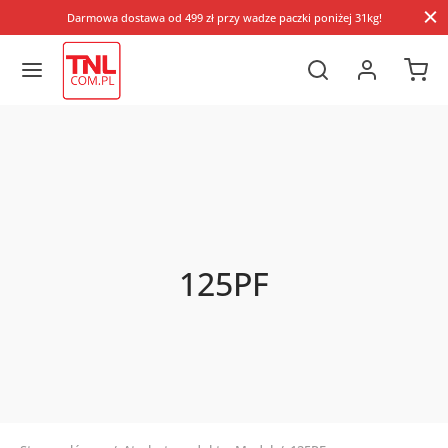
Darmowa dostawa od 499 zł przy wadze paczki poniżej 31kg!
125PF