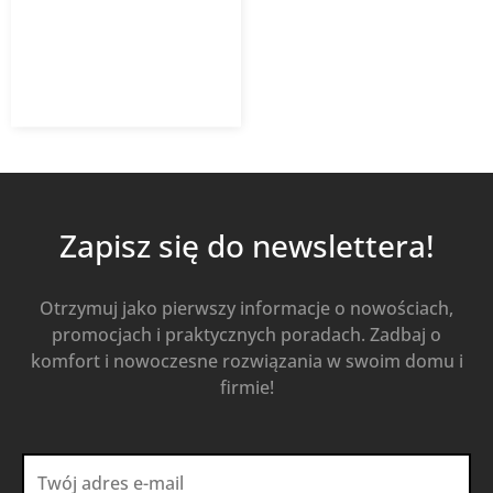
64,58
zł
92,25
zł
z VAT
Od
Kup Teraz
Zapisz się do newslettera!
Otrzymuj jako pierwszy informacje o nowościach,
promocjach i praktycznych poradach. Zadbaj o
komfort i nowoczesne rozwiązania w swoim domu i
firmie!