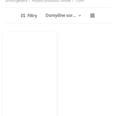
Strona główna
/
Atrybut produktu: Model
/
125PF
Filtry
Wentylator Osiowy Vents
PF