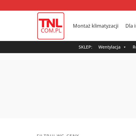
Montaż klimatyzacji
Dla 
SKLEP:
Wentylacja
R
FILTRUJ WG CENY