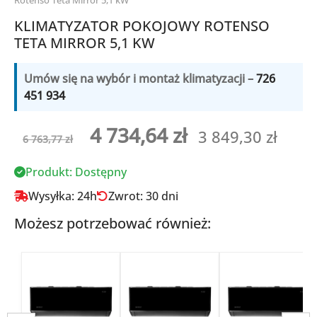
KLIMATYZATOR POKOJOWY ROTENSO
TETA MIRROR 5,1 KW
Umów się na wybór i montaż klimatyzacji –
726
451 934
Pierwotna
Aktualna
4 734,64
zł
3 849,30
zł
6 763,77
zł
cena
cena
Produkt: Dostępny
wynosiła:
wynosi:
Wysyłka: 24h
Zwrot: 30 dni
6
4
Możesz potrzebować również:
763,77 zł.
734,64 zł.