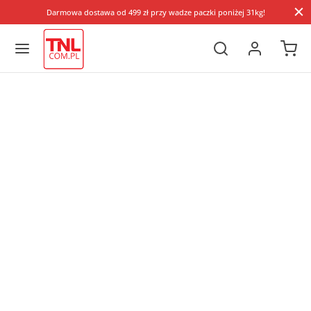
Darmowa dostawa od 499 zł przy wadze paczki poniżej 31kg!