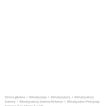
Strona główna
/
Klimatyzacja
/
Klimatyzatory
/
Klimatyzatory
ścienne
/
Klimatyzatory ścienne Rotenso
/
Klimatyzator Pokojowy
Rotenso Teta Mirror 5,1 kW