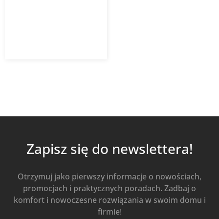
2 880,33
zł
z VAT
Dowiedz się więcej
Zapisz się do newslettera!
Otrzymuj jako pierwszy informacje o nowościach,
promocjach i praktycznych poradach. Zadbaj o
komfort i nowoczesne rozwiązania w swoim domu i
firmie!