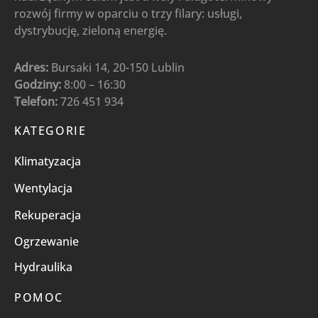
rozwój firmy w oparciu o trzy filary: usługi,
Heatpex Aria Aduro
(22)
dystrybucję, zieloną energię.
System Flexo Box Pro
(14)
Adres:
Bursaki 14, 20-150 Lublin
Rekuperatory ścienne
(19)
Godziny:
8:00 – 16:30
Rekuperatory ścienne AIRO+ HAVACO
(1)
Telefon:
726 451 934
Rekuperatory ścienne AWENTA
(9)
KATEGORIE
Rekuperatory ścienne Blauberg
(8)
Klimatyzacja
Wentylacja
(398)
Wentylacja
Akcesoria montażowe do wentylacji
(51)
Rekuperacja
Chłodnice kanałowe
(1)
Chłodnice kanałowe prostokątne
(1)
Ogrzewanie
Hydraulika
Czerpnie/wyrzutnie ścienne i dachowe
(9)
Filtry
(6)
POMOC